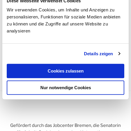
Diese Webseite verwendet Cookies
Sprinter Huchting (Bremen-Süd und Bremen-Mitte)
Wir verwenden Cookies, um Inhalte und Anzeigen zu
Franz-Löbert-Platz 1
personalisieren, Funktionen für soziale Medien anbieten
28259 Bremen
zu können und die Zugriffe auf unsere Website zu
Tel. 0421 247044-72
analysieren
sprinter-huchting@bras-bremen.de
Sprinter Vahr (Bremen-Ost)
Bevenser Straße 5
Details zeigen
28329 Bremen
Tel. 0421 696066–39
Cookies zulassen
sprinter-vahr@bras-bremen.de
Nur notwendige Cookies
Gefördert durch das Jobcenter Bremen, die Senatorin