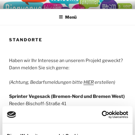
Zum
SPRINTER BREMEN
Ein Projekt von bras e.V.
Inhalt
Menü
springen
STANDORTE
Haben wir Ihr Interesse an unserem Projekt geweckt?
Dann melden Sie sich gerne:
(Achtung, Bedarfsmeldungen bitte
HIER
erstellen)
Sprinter Vegesack (Bremen-Nord und Bremen West)
Reeder-Bischoff-Straße 41
28757 Bremen
Tel. 0421 247044-19
sprinter-vegesack@bras-bremen.de